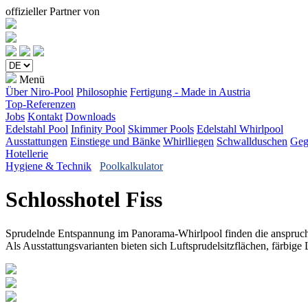
offizieller Partner von
Menü
Über Niro-Pool
Philosophie
Fertigung - Made in Austria
Top-Referenzen
Jobs
Kontakt
Downloads
Edelstahl Pool
Infinity Pool
Skimmer Pools
Edelstahl Whirlpool
Ausstattungen
Einstiege und Bänke
Whirlliegen
Schwallduschen
Geg
Hotellerie
Hygiene & Technik
Poolkalkulator
Schlosshotel Fiss
Sprudelnde Entspannung im Panorama-Whirlpool finden die anspruchsvo
Als Ausstattungsvarianten bieten sich Luftsprudelsitzflächen, färbig