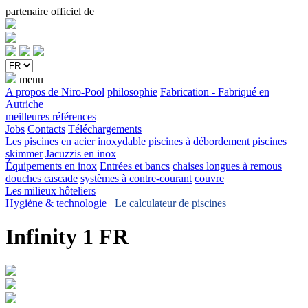
partenaire officiel de
menu
A propos de Niro-Pool
philosophie
Fabrication - Fabriqué en
Autriche
meilleures références
Jobs
Contacts
Téléchargements
Les piscines en acier inoxydable
piscines à débordement
piscines
skimmer
Jacuzzis en inox
Équipements en inox
Entrées et bancs
chaises longues à remous
douches cascade
systèmes à contre-courant
couvre
Les milieux hôteliers
Hygiène & technologie
Le calculateur de piscines
Infinity 1 FR