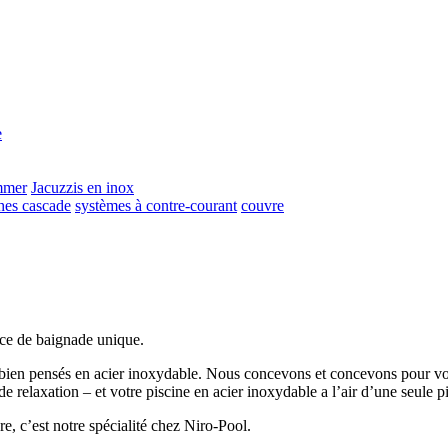
e
mmer
Jacuzzis en inox
hes cascade
systèmes à contre-courant
couvre
nce de baignade unique.
ils bien pensés en acier inoxydable. Nous concevons et concevons pour vo
e relaxation – et votre piscine en acier inoxydable a l’air d’une seule p
, c’est notre spécialité chez Niro-Pool.