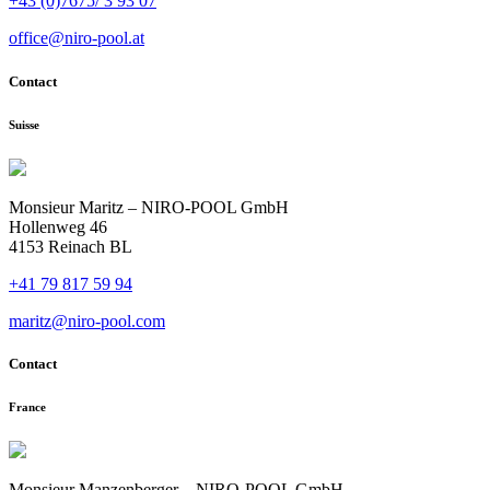
+43 (0)7675/ 3 93 07
office@niro-pool.at
Contact
Suisse
Monsieur Maritz – NIRO-POOL GmbH
Hollenweg 46
4153 Reinach BL
+41 79 817 59 94
maritz@niro-pool.com
Contact
France
Monsieur Manzenberger – NIRO-POOL GmbH